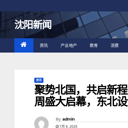
跳
至
内
沈阳新闻
容
资讯
产业地产
教育
消费
资讯
聚势北国，共启新程
周盛大启幕，东北设
By
admin
7月 8, 2026