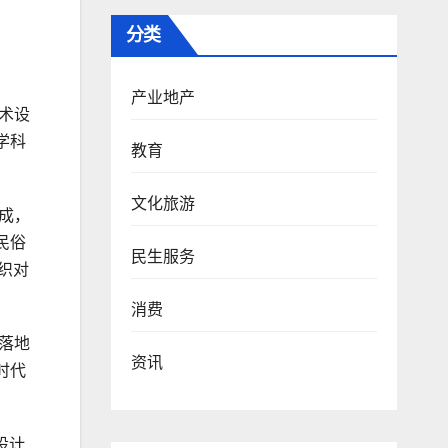
分类
产业地产
术设
学科
教育
文化旅游
成，
民俗
民生服务
织对
消费
落地
资讯
时代
设计