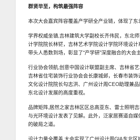
群贤毕至，构筑最强阵容
本次大会嘉宾阵容覆盖产学研全产业链，体现了东
学界权威坐镇,吉林建筑大学副校长齐伟民，东北
计学院院长林铓，吉林艺术学院设计学院环境设计
带头人悉数到场，彰显了“产学研”深度融合的大会
行业协会领航,创意中国设计联盟副主席、吉林省
吉林省住宅装饰行业协会会长康城邺，长春市装饰
文化设计院院长勾志洪、广州设计周CEO助理兼
东北设计发展的高度重视。
品牌矩阵,居然之家吉林区区总高亚东、雷士照明
与光环境设计发表了见解。此外，泛家居赛道自媒
的破局之道。
设计力量全覆盖,大会实现了广州设计周GIA东北