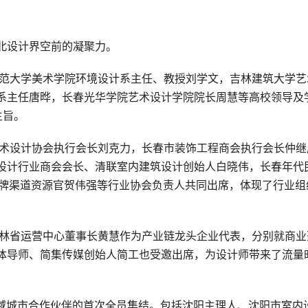
北设计界空前的凝聚力。
师范大学美术学院环境设计系主任、教授刘学文，吉林建筑大学艺
系主任唐晔，长春光华学院艺术设计学院院长周慧等高校领导及
主旨。
艺术设计协会执行会长刘克力，长春市装饰工程商会执行会长仲继
设计行业商会会长、清联室内建筑设计创始人白晓伟，长春年代
品牌渠道资源官贺伟强等行业协会负责人共同出席，体现了行业组
吉林省运营中心董事长黄慧作为产业链龙头企业代表，分别就商业
体导师、简集传媒创始人简工也受邀出席，为设计师带来了流量
区域城市合作伙伴的首次全员集结。包括沈阳主理人、沈阳市室内