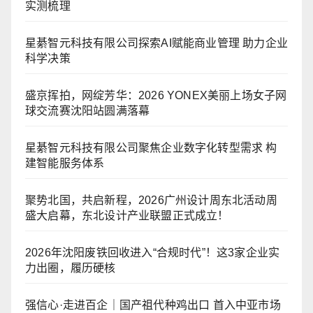
实测梳理
星綦智元科技有限公司探索AI赋能商业管理 助力企业
科学决策
盛京挥拍，网绽芳华：2026 YONEX美丽上场女子网
球交流赛沈阳站圆满落幕
星綦智元科技有限公司聚焦企业数字化转型需求 构
建智能服务体系
聚势北国，共启新程，2026广州设计周东北活动周
盛大启幕，东北设计产业联盟正式成立！
2026年沈阳废铁回收进入“合规时代”！这3家企业实
力出圈，履历硬核
强信心·走进百企｜国产祖代种鸡出口 首入中亚市场