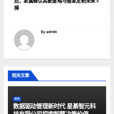
后，家属确认其被逮
略与整家定制未来
导
捕
航
By
admin
相关文章
资讯
数据驱动管理新时代 星綦智元科