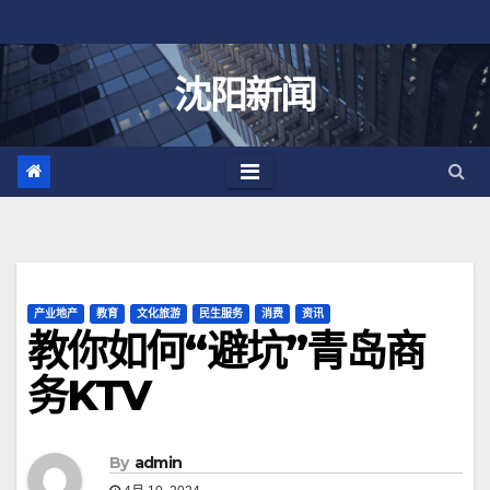
跳
至
内
沈阳新闻
容
产业地产
教育
文化旅游
民生服务
消费
资讯
教你如何“避坑”青岛商
务KTV
By
admin