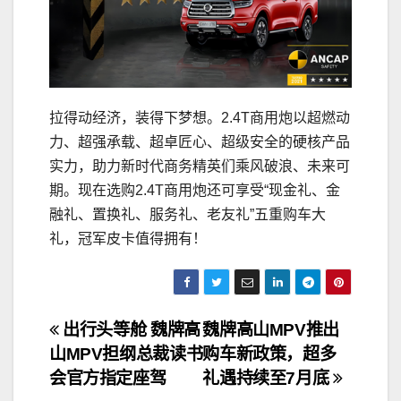
拉得动经济，装得下梦想。2.4T商用炮以超燃动
力、超强承载、超卓匠心、超级安全的硬核产品
实力，助力新时代商务精英们乘风破浪、未来可
期。现在选购2.4T商用炮还可享受“现金礼、金
融礼、置换礼、服务礼、老友礼”五重购车大
礼，冠军皮卡值得拥有！
文
出行头等舱 魏牌高
魏牌高山MPV推出
山MPV担纲总裁读书
购车新政策，超多
章
会官方指定座驾
礼遇持续至7月底