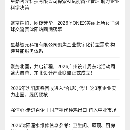
星綦智元科技有限公司探索AI赋能商业管理 助力企业
科学决策
盛京挥拍，网绽芳华：2026 YONEX美丽上场女子网
球交流赛沈阳站圆满落幕
星綦智元科技有限公司聚焦企业数字化转型需求 构
建智能服务体系
聚势北国，共启新程，2026广州设计周东北活动周
盛大启幕，东北设计产业联盟正式成立！
2026年沈阳废铁回收进入“合规时代”！这3家企业实
力出圈，履历硬核
强信心·走进百企｜国产祖代种鸡出口 首入中亚市场
2026沈阳漏水维修信息参考：卫生间、屋顶、厨房