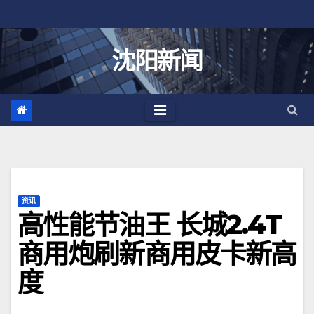
跳
至
内
沈阳新闻
容
资讯
高性能节油王 长城2.4T
商用炮刷新商用皮卡新高
度