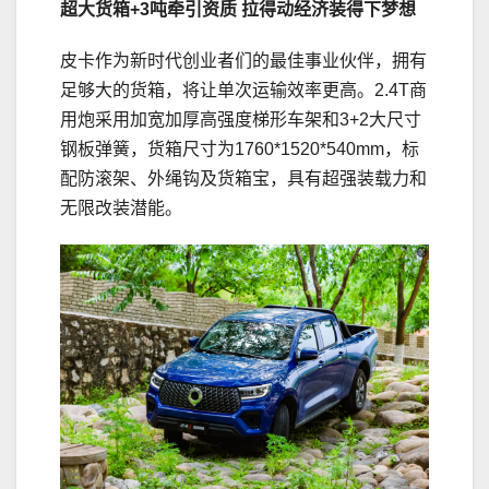
超大货箱+3吨牵引资质
拉得动经济装得下梦想
皮卡作为新时代创业者们的最佳事业伙伴，拥有
足够大的货箱，将让单次运输效率更高。2.4T商
用炮采用加宽加厚高强度梯形车架和3+2大尺寸
钢板弹簧，货箱尺寸为1760*1520*540mm，标
配防滚架、外绳钩及货箱宝，具有超强装载力和
无限改装潜能。