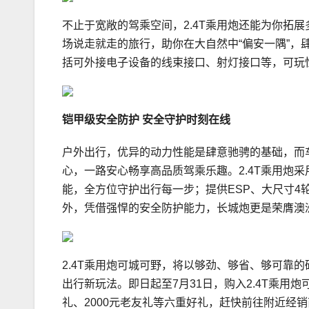
不止于宽敞的驾乘空间，2.4T乘用炮还能为你拓展
场说走就走的旅行，助你在大自然中“偏安一隅”，肆
括可外接电子设备的线束接口、射灯接口等，可玩
铠甲级安全防护
安全守护时刻在线
户外出行，优异的动力性能是肆意驰骋的基础，而
心，一路安心畅享高品质驾乘乐趣。2.4T乘用炮
能，全方位守护出行每一步；提供ESP、大尺寸4
外，凭借强悍的安全防护能力，长城炮更是荣膺澳洲
2.4T乘用炮可城可野，将以够劲、够省、够可靠的
出行新玩法。即日起至7月31日，购入2.4T乘用炮可
礼、2000元老友礼等六重好礼，赶快前往附近经销