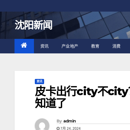
跳
至
内
沈阳新闻
容
资讯
产业地产
教育
消费
资讯
皮卡出行city不ci
知道了
By
admin
7月 24, 2024