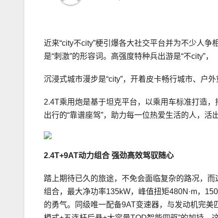
近来“city不city”梗引爆各大社交平台并为不
是“刺激”的形容词。高强度特种兵出游是“不city”，
沉浸式城市漫步是“city”，开着皮卡畅行城市、户外
2.4T乘用炮是基于坦克平台，以乘用车标准打造
出行的“靠谱座驾”，助力每一位热爱生活的人，活
2.4T
+9AT
动力组合 强劲高效
驾驭随心
踏上期待已久的旅途，不免会面临复杂的路况，而这也
组合，最大净功率135kW，峰值扭矩480N·m
的勇气。同级唯一配备9AT变速器，与发动机完美匹
模式+五连杆后悬+大容量TOD智能四驱”的加持，