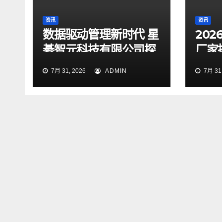
资讯
资讯
数据驱动管理新时代 星
20
綦智元科技有限公司探
厂家
索智慧决策价值
等企
7月 31, 2026
ADMIN
7月 31,