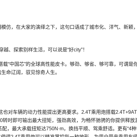
少人争相模仿，在大家的演绎之下，这句口语成了城市化、洋气、新颖
穿越、探索别样生活，可以说是“好city”！
，搭载“中国芯”的全球高性能皮卡。够劲、够省、够可靠，可谓是
出生命辽阔，驭见惊奇人生。
对车辆的动力性能提出更高要求。2.4T乘用炮搭载2.4T+9A
，1500转时即可输出最大扭矩，强劲高效，为畅怀驰骋的你提供释放
配，最大承载扭矩达750N·m，换挡平顺、驾乘舒适。更有“4
这使得2.4T乘用炮可以精准掌控每一种地形，为用户带来乘用车