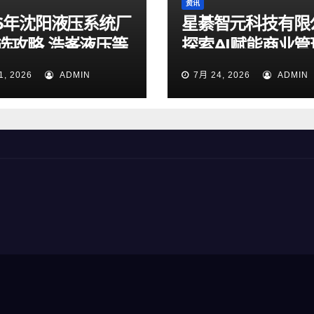
资讯
26年沈阳液压系统厂
星綦智元科技有限
选攻略 浩峯液压等
探索AI赋能商业管
实测梳理
力企业科学决策
1, 2026
ADMIN
7月 24, 2026
ADMIN