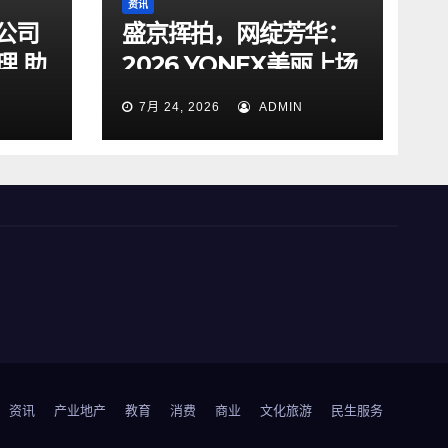
资讯
公司
盛京挥拍，网绽芳华：
理 助
2026 YONEX美丽上场
女子网球交流赛沈阳站
7月 24, 2026
ADMIN
圆满落幕
资讯
产业地产
教育
消费
商业
文化旅游
民生服务