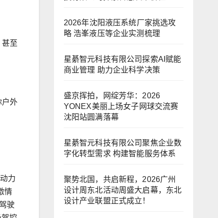
2026年沈阳液压系统厂家挑选攻
略 浩峯液压等企业实测梳理
，甚至
星綦智元科技有限公司探索AI赋能
商业管理 助力企业科学决策
盛京挥拍，网绽芳华：2026
你户外
YONEX美丽上场女子网球交流赛
沈阳站圆满落幕
星綦智元科技有限公司聚焦企业数
字化转型需求 构建智能服务体系
T动力
聚势北国，共启新程，2026广州
设计周东北活动周盛大启幕，东北
激情
设计产业联盟正式成立！
种驾驶
级驾控