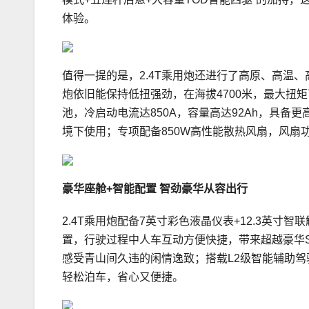
体验。
值得一提的是，2.4T乘用炮还进行了高原、高温、
炮依旧能保持低扭强劲，在海拔4700米，最大扭矩
池，冷启动电流达850A，容量高达92Ah，具
境下使用；专项配备850W高性能散热风扇，风扇
豪华座舱+智能配置
智劲豪华
从容出行
2.4T乘用炮配备7英寸彩色液晶仪表+12.3英
置，行驶过程中人车互动方便快捷，带来超越豪华S
感受青山间久违的闲情逸致；搭载L2级智能辅助驾
轻松泊车，省心又便捷。