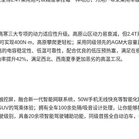
高寒三大专项的动力适应性升级。高原山区动力易衰减，但2.4T
可实现400N·m，高原攀爬更轻松；采用同级领先的AGM大容量
备更高的电容稳定性、低温可靠性，配合优良的低压预热塞，满足在
功率提升42%，满足西北、西南夏季更加恶劣的高温工况。
寸智联触控屏，融合新一代智能网联系统，50W手机无线快充等智能化
UV的驾乘体验；拥有全车100余处隔/吸音设计处理，让你能够
驶级别，具备20余项智能驾驶辅助功能，同级首搭全自动泊车，