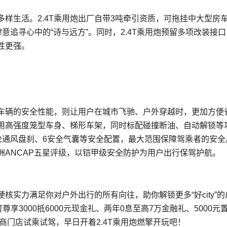
多样生活。2.4T乘用炮出厂自带3吨牵引资质，可拖挂中大型房
意追寻心中的“诗与远方”。同时，2.4T乘用炮预留多项改装接
性更强。
车辆的安全性能，则让用户在城市飞驰、户外穿越时，更加方便
采用高强度笼型车身、梯形车架，同时标配碰撞断油、自动解锁等
轮通风盘刹、6安全气囊等安全配置，最大范围保障驾乘者的安全
ANCAP五星评级，以铠甲级安全防护为用户出行保驾护航。
硬核实力满足你对户外出行的所有向往，助你解锁更多“好city”的
尊享3000抵6000元现金礼、两年0息至高7万金融礼、5000元
商门店试乘试驾，早日开着2.4T乘用炮燃擎开玩吧！