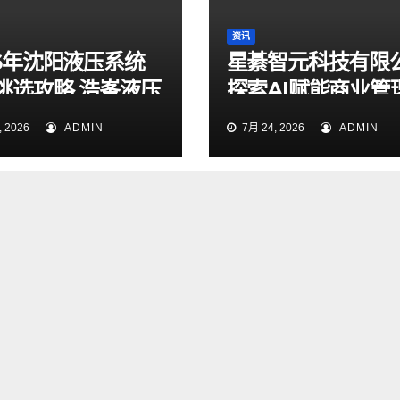
资讯
26年沈阳液压系统
星綦智元科技有限
挑选攻略 浩峯液压
探索AI赋能商业管
业实测梳理
力企业科学决策
 2026
ADMIN
7月 24, 2026
ADMIN