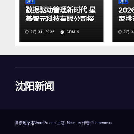
资讯
资讯
数据驱动管理新时代 星
20
綦智元科技有限公司探
家挑
索智慧决策价值
企业
7月 31, 2026
ADMIN
7月 3
沈阳新闻
自豪地采用WordPress
|
主题: Newsup 作者
Themeansar