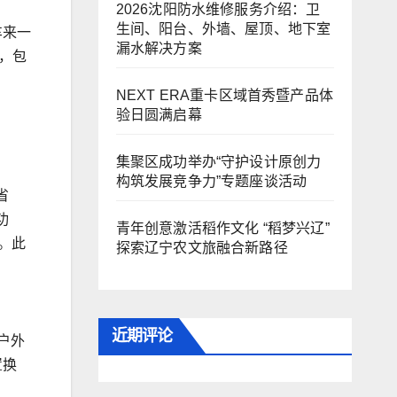
2026沈阳防水维修服务介绍：卫
生间、阳台、外墙、屋顶、地下室
车来一
漏水解决方案
口，包
NEXT ERA重卡区域首秀暨产品体
验日圆满启幕
集聚区成功举办“守护设计原创力
构筑发展竞争力”专题座谈活动
省
功
青年创意激活稻作文化 “稻梦兴辽”
。此
探索辽宁农文旅融合新路径
近期评论
户外
置换