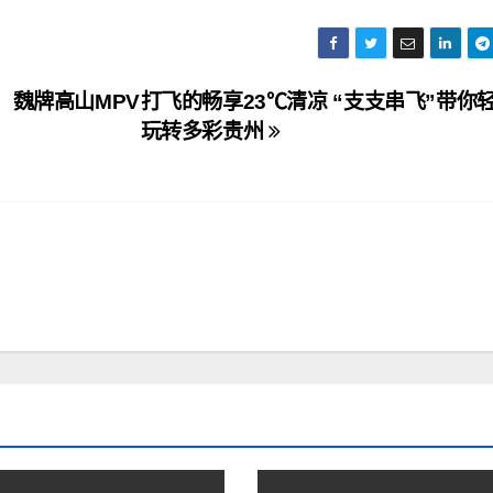
，魏牌高山MPV
打飞的畅享23℃清凉 “支支串飞”带你
玩转多彩贵州