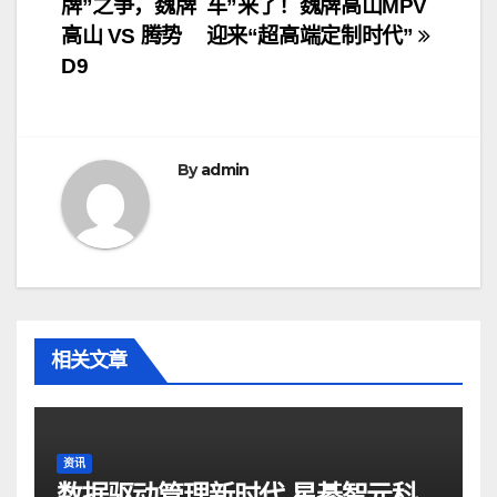
牌”之争，魏牌
车”来了！魏牌高山MPV
章
高山 VS 腾势
迎来“超高端定制时代”
导
D9
航
By
admin
相关文章
资讯
数据驱动管理新时代 星綦智元科