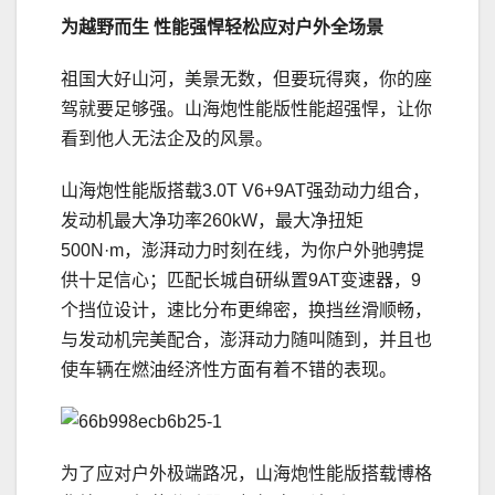
为越野而生 性能强悍轻松应对户外全场景
祖国大好山河，美景无数，但要玩得爽，你的座
驾就要足够强。山海炮性能版性能超强悍，让你
看到他人无法企及的风景。
山海炮性能版搭载3.0T V6+9AT强劲动力组合，
发动机最大净功率260kW，最大净扭矩
500N·m，澎湃动力时刻在线，为你户外驰骋提
供十足信心；匹配长城自研纵置9AT变速器，9
个挡位设计，速比分布更绵密，换挡丝滑顺畅，
与发动机完美配合，澎湃动力随叫随到，并且也
使车辆在燃油经济性方面有着不错的表现。
为了应对户外极端路况，山海炮性能版搭载博格