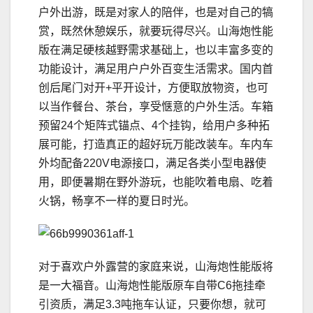
户外出游，既是对家人的陪伴，也是对自己的犒
赏，既然休憩娱乐，就要玩得尽兴。山海炮性能
版在满足硬核越野需求基础上，也以丰富多变的
功能设计，满足用户户外百变生活需求。国内首
创后尾门对开+平开设计，方便取放物资，也可
以当作餐台、茶台，享受惬意的户外生活。车箱
预留24个矩阵式锚点、4个挂钩，给用户多种拓
展可能，打造真正的超好玩万能改装车。车内车
外均配备220V电源接口，满足各类小型电器使
用，即便暑期在野外游玩，也能吹着电扇、吃着
火锅，畅享不一样的夏日时光。
对于喜欢户外露营的家庭来说，山海炮性能版将
是一大福音。山海炮性能版原车自带C6拖挂牵
引资质，满足3.3吨拖车认证，只要你想，就可