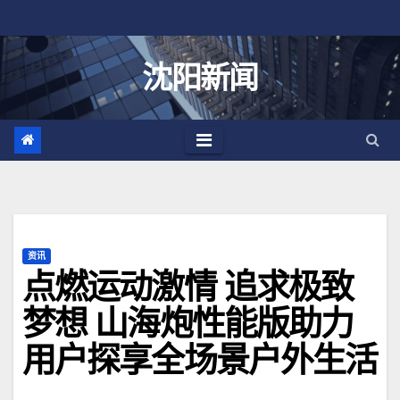
跳
至
内
沈阳新闻
容
资讯
点燃运动激情 追求极致
梦想 山海炮性能版助力
用户探享全场景户外生活