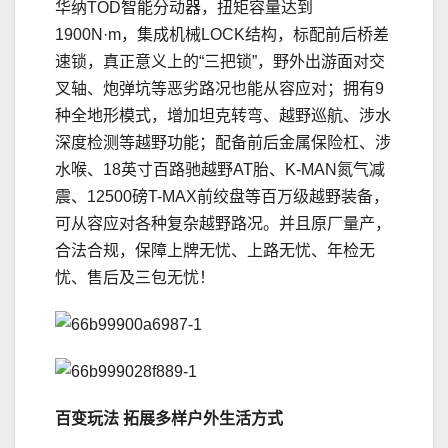
华纳TOD智能分动器，扭矩容量达到
1900N·m，集成机械LOCK结构，标配前后桥差
速锁，真正意义上的“三把锁”，野外出游面对交
叉轴、炮弹坑等恶劣路况也能从容应对；拥有9
种全地形模式，增加坦克转弯、越野巡航、涉水
深度检测等越野功能；配备前后金属保险杠、涉
水喉、18英寸百路驰越野AT胎、K-MAN氮气减
震、12500磅T-MAX前绞盘等百万级越野装备，
可从容应对各种复杂越野路况。并且原厂量产，
合法合规，保障上牌无忧、上路无忧、年检无
忧、售后及三包无忧！
百变玩法 拓展多样户外生活方式