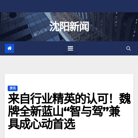
跳
至
内
沈阳新闻
容
资讯
来自行业精英的认可！魏
牌全新蓝山“智与驾”兼
具成心动首选