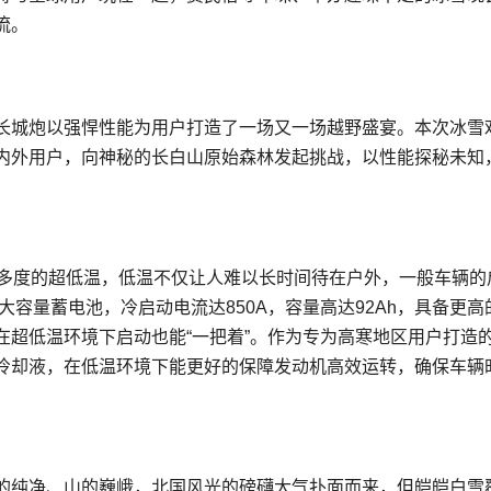
流。
长城炮以强悍性能为用户打造了一场又一场越野盛宴。本次冰雪
内外用户，向神秘的长白山原始森林发起挑战，以性能探秘未知
0多度的超低温，低温不仅让人难以长时间待在户外，一般车辆的
容量蓄电池，冷启动电流达850A，容量高达92Ah，具备更高
在超低温环境下启动也能“一把着”。作为专为高寒地区用户打造
、冷却液，在低温环境下能更好的保障发动机高效运转，确保车辆
的纯净、山的巍峨，北国风光的磅礴大气扑面而来，但皑皑白雪