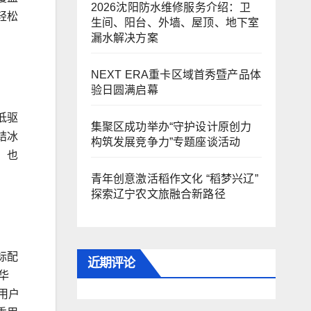
2026沈阳防水维修服务介绍：卫
轻松
生间、阳台、外墙、屋顶、地下室
漏水解决方案
NEXT ERA重卡区域首秀暨产品体
验日圆满启幕
低驱
集聚区成功举办“守护设计原创力
结冰
构筑发展竞争力”专题座谈活动
，也
青年创意激活稻作文化 “稻梦兴辽”
探索辽宁农文旅融合新路径
标配
近期评论
华
用户