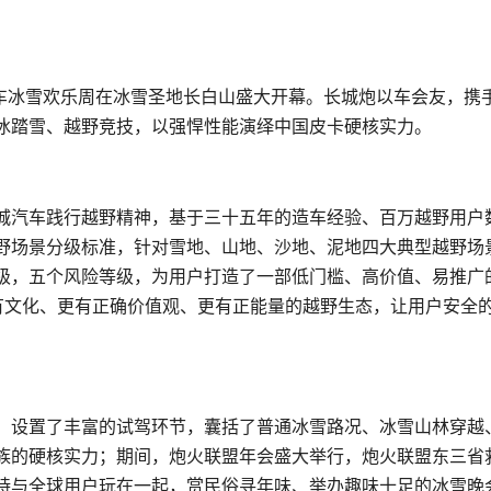
汽车冰雪欢乐周在冰雪圣地长白山盛大开幕。长城炮以车会友，携
冰踏雪、越野竞技，以强悍性能演绎中国皮卡硬核实力。
城汽车践行越野精神，基于三十五年的造车经验、百万越野用户
野场景分级标准，针对雪地、山地、沙地、泥地四大典型越野场
级，五个风险等级，为用户打造了一部低门槛、高价值、易推广
更有文化、更有正确价值观、更有正能量的越野生态，让用户安全
，设置了丰富的试驾环节，囊括了普通冰雪路况、冰雪山林穿越
族的硬核实力；期间，炮火联盟年会盛大举行，炮火联盟东三省
持与全球用户玩在一起，赏民俗寻年味、举办趣味十足的冰雪晚