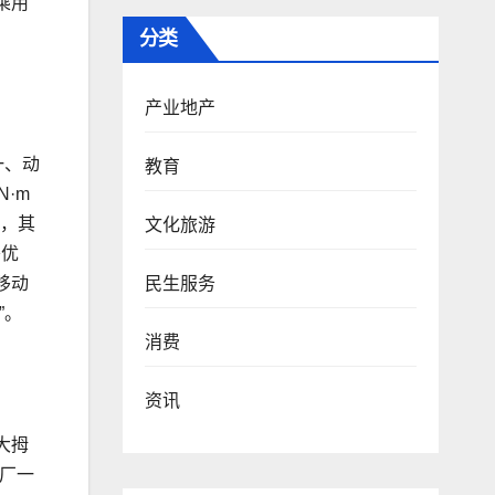
乘用
分类
产业地产
一、动
教育
N·m
显，其
文化旅游
移优
民生服务
移动
”。
消费
资讯
大拇
厂一