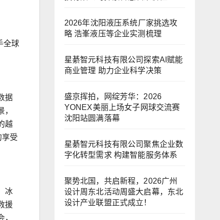
2026年沈阳液压系统厂家挑选攻
略 浩峯液压等企业实测梳理
手全球
星綦智元科技有限公司探索AI赋能
商业管理 助力企业科学决策
盛京挥拍，网绽芳华：2026
数据
YONEX美丽上场女子网球交流赛
景，
沈阳站圆满落幕
的越
的享受
星綦智元科技有限公司聚焦企业数
字化转型需求 构建智能服务体系
聚势北国，共启新程，2026广州
、冰
设计周东北活动周盛大启幕，东北
设计产业联盟正式成立！
救援
会，