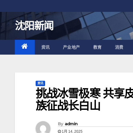
跳
至
内
沈阳新闻
容
资讯
产业地产
教育
消费
资讯
挑战冰雪极寒 共享
族征战长白山
By
admin
1月 14, 2025