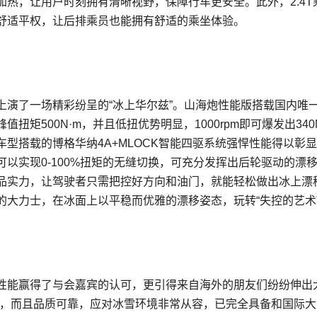
热，让用户时刻拥有清晰视野，保障行车更安全。此外，2.4T
舒适平权，让后排乘员也能拥有舒适的乘坐体验。
上演了一场精彩纷呈的“冰上华尔兹”。山海炮性能版搭载国内唯
，峰值扭矩500N·m，并且低扭优势明显，1000rpm即可爆发出340
型搭载的博格华纳4A+MLOCK智能四驱系统强悍性能得以彰
以实现0-100%扭矩的无缝切换，可充分发挥出后轮驱动的漂
品实力，让驾驶者只需把控好方向和油门，就能轻松做出冰上漂
的大力士，在冰面上以平稳而优雅的漂移姿态，玩转“失控的艺术
性能赢得了与会嘉宾的认可，更引得来自海外的朋友们纷纷伸出
高，而且品质可靠，应对冰雪环境非常从容，已完全具备和国际大