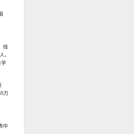
烟
。线
万人，
卡学
近
5万
表中