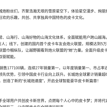
城炮粉丝们，齐聚浩瀚无垠的雪原星空下，体验星空漫步、绚丽
狂欢的乐趣，共创、共享独具中国特色的皮卡文化。
营、山海行、山海好物的山海文化体系，全面赋能用户跨山越海
3万人；线下，创建的国内首个皮卡车友会炮火联盟，规模达到5
联盟巾帼纵队，让越野圈看到炮火联盟的“她”力量。全面升级皮
双驱赋能。
销售177100辆，连续27年销量第一，以年度销量第一、市占率
领先优势，引领中国皮卡行业向上跃升。长城炮全球累计销量超6
，创造了新的“长城炮速度”，开启全球智能豪华皮卡新篇章！
手全球用户共创皮卡新世界，点燃每个人心中的皮卡梦；并将代