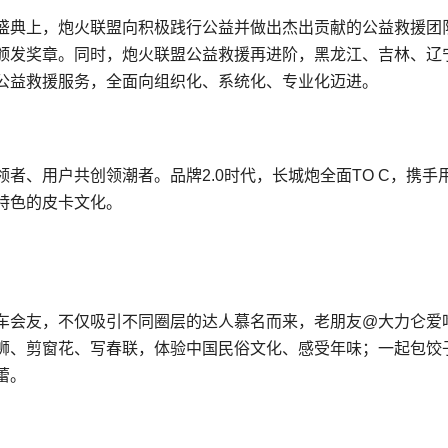
盛典上，炮火联盟向积极践行公益并做出杰出贡献的公益救援团
颁发奖章。同时，炮火联盟公益救援再进阶，黑龙江、吉林、辽
公益救援服务，全面向组织化、系统化、专业化迈进。
者、用户共创领潮者。品牌2.0时代，长城炮全面TO C，携手
特色的皮卡文化。
车会友，不仅吸引不同圈层的达人慕名而来，老朋友@大力仑爱
狮、剪窗花、写春联，体验中国民俗文化、感受年味；一起包饺
蕾。