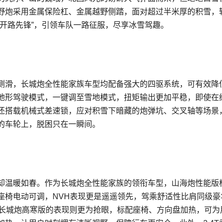
越野炮采用金属保险杠、金属越野侧踏，面对超过半米厚的积雪，
开路先锋”，引领车队一路征服，尽享冰雪驾趣。
侧滑，长城炮全性能家族车型均配备强大的四驱系统，可有效降
全地形驾驶模式，一键调至雪地模式，扭矩输出更加平稳，即使在
还搭载机械式差速锁，应对积雪下暗藏的炮弹坑、交叉轴等场景
的车轮上，脱困只在一瞬间。
却温暖如春。作为长城炮全性能家族的领衔车型，山海炮性能版
座椅电动可调，NVH表现更是遥遥领先，驾乘舒适性比肩同级豪
4T长城炮高寒版的表现则更为抢眼，标配座椅、方向盘加热，可为