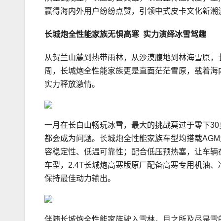
赢得海内外用户纷纷点赞，引领中式皮卡文化新潮
长城炮全性能家族无惧高寒 实力演绎冰雪驾趣
从贺兰山麓到热带雨林，从沙漠腹地到林海雪原，
周，长城炮全性能家族更是直面茫茫雪原，载着海
实力释放激情。
一月在长白山畅玩冰雪，最大的挑战莫过于零下3
都会成为问题。长城炮全性能家族车型均搭载AGM大
容稳定性、低温可靠性；配合低压预热塞，让车辆
车型，2.4T长城炮高寒版原厂配备高寒专用机油
保持最佳动力输出。
伴随长城炮全性能家族驶入雪林，目之所及尽是雪