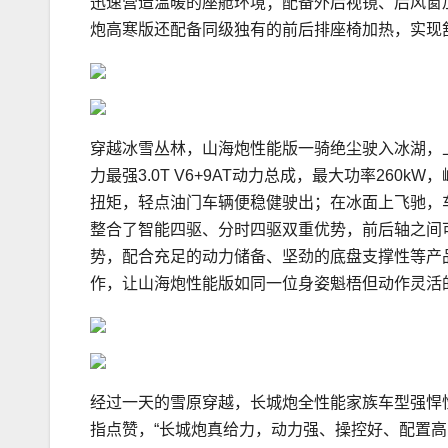
迅速营造温暖的座舱环境；配备外后视镜、后风窗加
炮高寒版还配备同级独有的前后排座椅加热，实现
穿越冰雪丛林，山海炮性能版一骑绝尘驶入冰湖，
力最强3.0T V6+9AT动力总成，最大功率260kW
扭矩，轻点油门车辆便稳健驶出；在冰面上飞驰，车
整合了智能四驱、分时四驱双重优势，前后轴之间可
势，配合充足的动力储备、坚劲的底盘支撑性等产
作，让山海炮性能版如同一位身姿魁梧但动作灵活
经过一天的雪原穿越，长城炮全性能家族车型强悍
指点赞，“长城炮真给力，动力强、操控好、配置