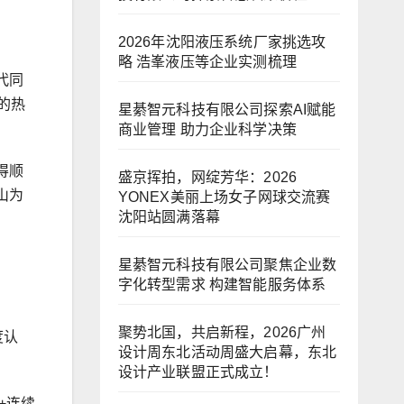
2026年沈阳液压系统厂家挑选攻
略 浩峯液压等企业实测梳理
代同
的热
星綦智元科技有限公司探索AI赋能
商业管理 助力企业科学决策
得顺
盛京挥拍，网绽芳华：2026
山为
YONEX美丽上场女子网球交流赛
沈阳站圆满落幕
星綦智元科技有限公司聚焦企业数
字化转型需求 构建智能服务体系
聚势北国，共启新程，2026广州
度认
设计周东北活动周盛大启幕，东北
设计产业联盟正式成立！
+连续