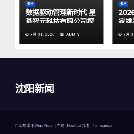
资讯
资讯
数据驱动管理新时代 星
20
綦智元科技有限公司探
家挑
索智慧决策价值
企业
7月 31, 2026
ADMIN
7月 3
沈阳新闻
自豪地采用WordPress
|
主题: Newsup 作者
Themeansar