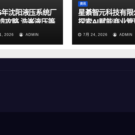
资讯
26年沈阳液压系统厂
星綦智元科技有限
选攻略 浩峯液压等
探索AI赋能商业管
实测梳理
力企业科学决策
1, 2026
ADMIN
7月 24, 2026
ADMIN