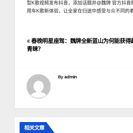
型K歌视频发布抖音，添加话题并@魏牌 官方抖
用车K歌新体验，让全家在归途中感受与众不同的
文
春晚明星座驾：魏牌全新蓝山为何能获得
青睐？
章
导
航
By
admin
相关文章