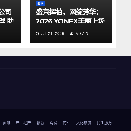
资讯
公司
盛京挥拍，网绽芳华：
理 助
2026 YONEX美丽上场
女子网球交流赛沈阳站
7月 24, 2026
ADMIN
圆满落幕
资讯
产业地产
教育
消费
商业
文化旅游
民生服务