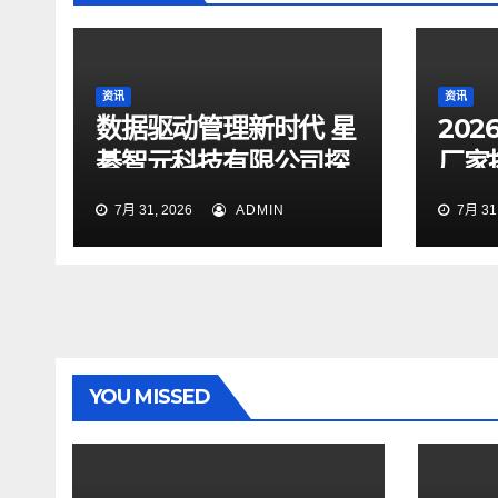
资讯
资讯
数据驱动管理新时代 星
20
綦智元科技有限公司探
厂家
索智慧决策价值
等企
7月 31, 2026
ADMIN
7月 31,
YOU MISSED