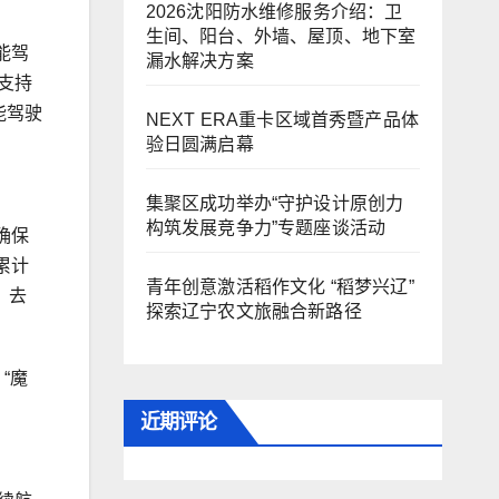
2026沈阳防水维修服务介绍：卫
生间、阳台、外墙、屋顶、地下室
智能驾
漏水解决方案
，支持
能驾驶
NEXT ERA重卡区域首秀暨产品体
验日圆满启幕
集聚区成功举办“守护设计原创力
构筑发展竞争力”专题座谈活动
确保
累计
青年创意激活稻作文化 “稻梦兴辽”
，去
探索辽宁农文旅融合新路径
“魔
近期评论