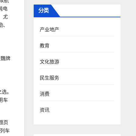
续航
纯电
分类
。尤
勤、
产业地产
教育
型魏牌
文化旅游
民生服务
之选。
消费
用车
资讯
题页
系列车