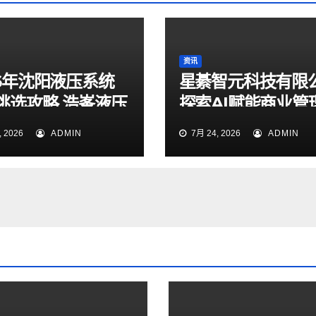
资讯
26年沈阳液压系统
星綦智元科技有限
挑选攻略 浩峯液压
探索AI赋能商业管
业实测梳理
力企业科学决策
 2026
ADMIN
7月 24, 2026
ADMIN