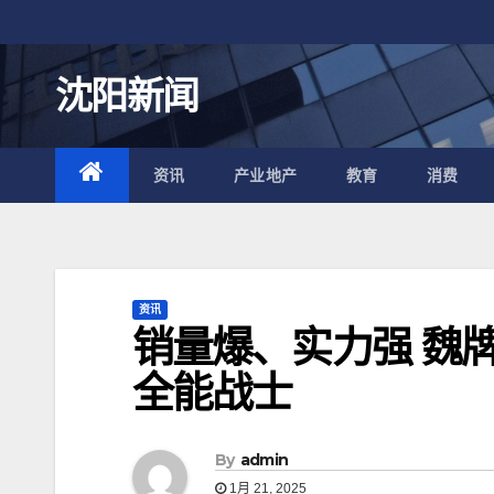
跳
至
内
沈阳新闻
容
资讯
产业地产
教育
消费
资讯
销量爆、实力强 魏
全能战士
By
admin
1月 21, 2025