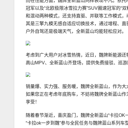
而在性能方面，魏牌全新蓝山同样表现不凡。依托H
冠军以及“北欧极限冰雪拉力赛”SUV圈速冠军的“
和混动两种模式，还支持直驱、并联等工作模式，
其是三擎九模无感自适应切换技术，通过增程、直
户外自驾还是极端天气，全新蓝山均能轻松应对。
考虑到广大用户对冰雪热情，近日，魏牌新能源还特
高山MPV、全新蓝山齐登场，提供免费接驳、巡
销量爆、实力强、服务暖，魏牌全新蓝山，作为大六
如果您正在考虑年底购车，不妨将魏牌全新蓝山作
享受！
随着春节渐近，喜庆盈门，魏牌全新蓝山“卡拉OK
“卡拉ok一步到魏”参与全民任务与魏牌蓝山系列