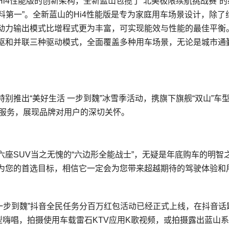
i4性能版的创新架构，全新蓝山包揽了“北美极限续航挑战赛”的
双料第一”。全新蓝山的Hi4性能版是专为家庭用车场景设计，除了
动力输出模式比增程式更为丰富，可实现能效与性能的最佳平衡
驱和并联三种驱动模式，全面覆盖多种用车场景，无论是城市通
别推出“美好生活 一步到魏”冰雪季活动，携旗下旗舰“双山”车
游服务，展现品牌对用户的深切关怀。
座SUV当之无愧的“六边形全能战士”，无疑是年底购车的明智
为您的首选目标，相信它一定会为您带来超越期待的驾驶体验和
一步到魏”抖音全民任务分百万红包活动已经正式上线，在抖音话
车型嗨唱，拍摄使用车载雷石KTV应用K歌视频，或拍摄露出蓝山