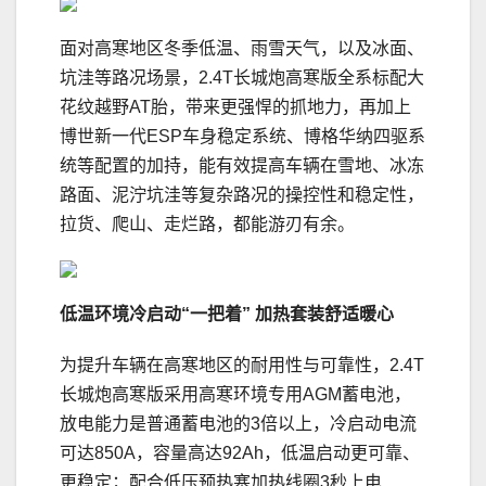
面对高寒地区冬季低温、雨雪天气，以及冰面、
坑洼等路况场景，2.4T长城炮高寒版全系标配大
花纹越野AT胎，带来更强悍的抓地力，再加上
博世新一代ESP车身稳定系统、博格华纳四驱系
统等配置的加持，能有效提高车辆在雪地、冰冻
路面、泥泞坑洼等复杂路况的操控性和稳定性，
拉货、爬山、走烂路，都能游刃有余。
低温环境冷启动“一把着” 加热套装舒适暖心
为提升车辆在高寒地区的耐用性与可靠性，2.4T
长城炮高寒版采用高寒环境专用AGM蓄电池，
放电能力是普通蓄电池的3倍以上，冷启动电流
可达850A，容量高达92Ah，低温启动更可靠、
更稳定；配合低压预热塞加热线圈3秒上电