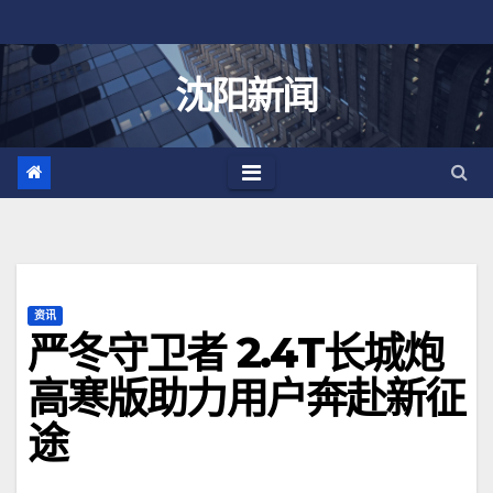
跳
至
内
沈阳新闻
容
资讯
严冬守卫者 2.4T长城炮
高寒版助力用户奔赴新征
途