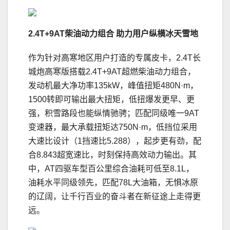
2.4T+9AT
柴油动力组合 助力用户纵横冰天雪地
作为针对高寒地区用户打造的专属皮卡，2.4T长
城炮高寒版搭载2.4T+9AT超燃柴油动力组合，
发动机最大净功率135kW，峰值扭矩480N·m，
1500转即可输出最大扭矩，低扭爆发更早、更
强，积雪路段也能纵情驰骋；匹配同级唯一9AT
变速器，最大承载扭矩达750N·m，低挡位采用
大速比设计（1挡速比5.288），起步更有劲，配
合8.843超宽速比，时刻保持高效动力输出。其
中，AT四驱车型百公里综合油耗可低至8.1L，
油耗水平同级领先，匹配78L大油箱，无惧冰原
的辽阔，让千行百业的奋斗者在新征途上走得更
远。