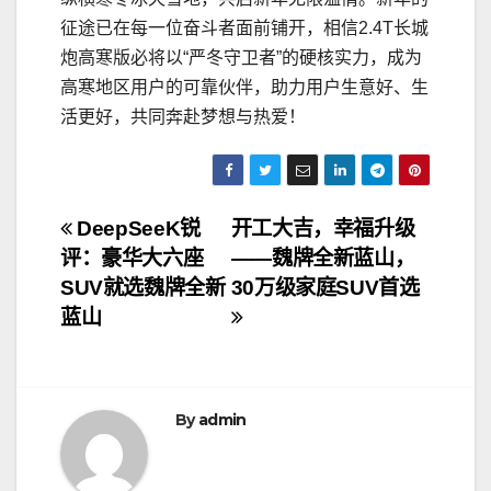
征途已在每一位奋斗者面前铺开，相信2.4T长城
炮高寒版必将以“严冬守卫者”的硬核实力，成为
高寒地区用户的可靠伙伴，助力用户生意好、生
活更好，共同奔赴梦想与热爱！
文
DeepSeeK锐
开工大吉，幸福升级
评：豪华大六座
——魏牌全新蓝山，
章
SUV就选魏牌全新
30万级家庭SUV首选
导
蓝山
航
By
admin