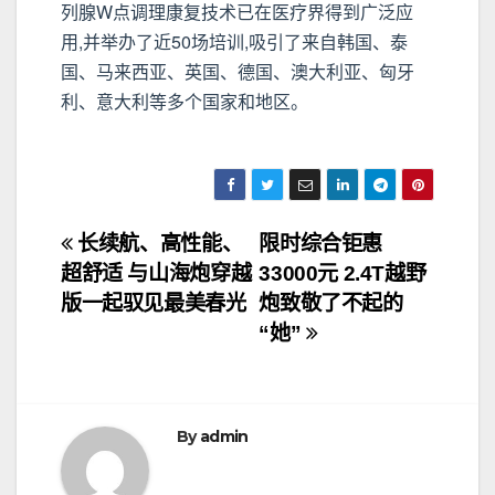
列腺W点调理康复技术已在医疗界得到广泛应
用,并举办了近50场培训,吸引了来自韩国、泰
国、马来西亚、英国、德国、澳大利亚、匈牙
利、意大利等多个国家和地区。
文
长续航、高性能、
限时综合钜惠
超舒适 与山海炮穿越
33000元 2.4T越野
章
版一起驭见最美春光
炮致敬了不起的
导
“她”
航
By
admin