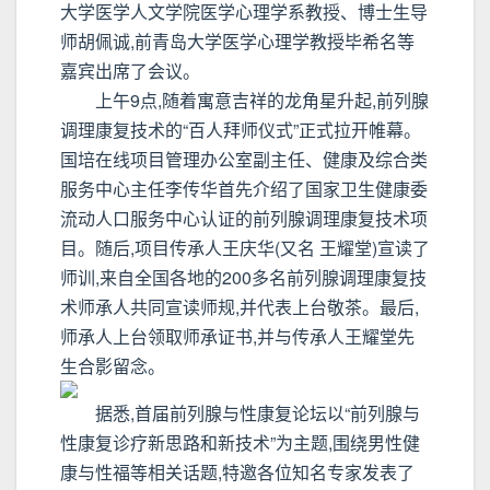
大学医学人文学院医学心理学系教授、博士生导
师胡佩诚,前青岛大学医学心理学教授毕希名等
嘉宾出席了会议。
上午9点,随着寓意吉祥的龙角星升起,前列腺
调理康复技术的“百人拜师仪式”正式拉开帷幕。
国培在线项目管理办公室副主任、健康及综合类
服务中心主任李传华首先介绍了国家卫生健康委
流动人口服务中心认证的前列腺调理康复技术项
目。随后,项目传承人王庆华(又名 王耀堂)宣读了
师训,来自全国各地的200多名前列腺调理康复技
术师承人共同宣读师规,并代表上台敬茶。最后,
师承人上台领取师承证书,并与传承人王耀堂先
生合影留念。
据悉,首届前列腺与性康复论坛以“前列腺与
性康复诊疗新思路和新技术”为主题,围绕男性健
康与性福等相关话题,特邀各位知名专家发表了