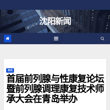
跳
至
内
沈阳新闻
容
资讯
首届前列腺与性康复论坛
暨前列腺调理康复技术师
承大会在青岛举办