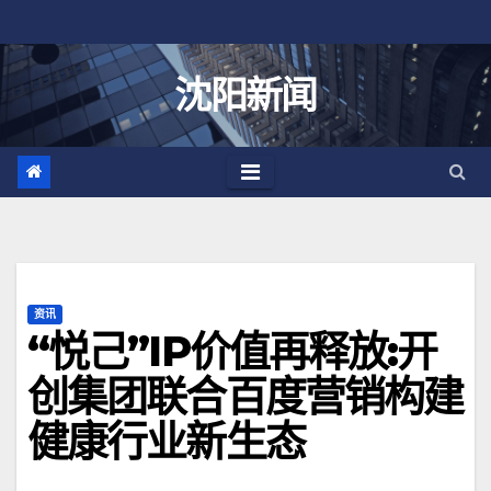
跳
至
内
沈阳新闻
容
资讯
“悦己”IP价值再释放:开
创集团联合百度营销构建
健康行业新生态