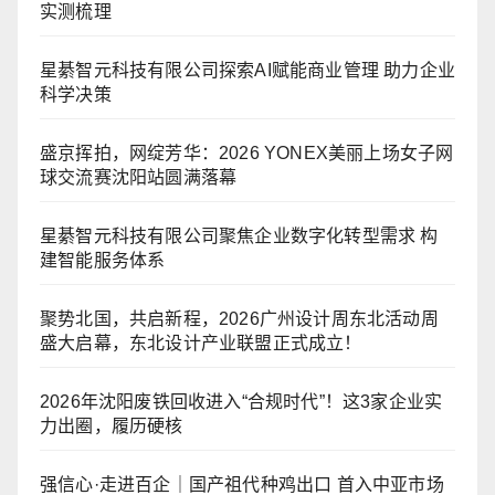
实测梳理
星綦智元科技有限公司探索AI赋能商业管理 助力企业
科学决策
盛京挥拍，网绽芳华：2026 YONEX美丽上场女子网
球交流赛沈阳站圆满落幕
星綦智元科技有限公司聚焦企业数字化转型需求 构
建智能服务体系
聚势北国，共启新程，2026广州设计周东北活动周
盛大启幕，东北设计产业联盟正式成立！
2026年沈阳废铁回收进入“合规时代”！这3家企业实
力出圈，履历硬核
强信心·走进百企｜国产祖代种鸡出口 首入中亚市场