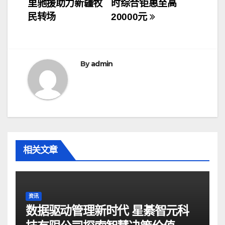
章
里驰援助力新疆牧
时综合钜惠至高
导
民转场
20000元
航
By
admin
相关文章
资讯
数据驱动管理新时代 星綦智元科