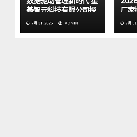
数据驱动管理新时代 星
20
綦智元科技有限公司探
厂家
索智慧决策价值
等企
7月 31, 2026
ADMIN
7月 31,