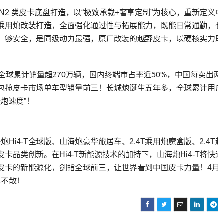
2 类皮卡底盘打造，以“极致承载+奢享定制”为核心，重新定义
于乘用炮改装打造，全面强化通过性与拓展能力，既能日常通勤，
野、够安全，是同级动力最强，原厂改装的越野皮卡，以硬核实力
全球累计销量超270万辆，国内终端市占率近50%，中国每卖出
包揽皮卡市场单车型销量前三！长城炮诞生五年多，全球累计用
炮速度”！
Hi4-T全球版、山海炮豪华旅居车、2.4T乘用炮魔盒版、2.4T
品类创新。在Hi4-T新能源技术的加持下，山海炮Hi4-T将快
皮卡的新能源化，剑指全球前三，让世界看到中国皮卡力量！4月
见不散！