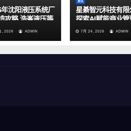
资讯
26年沈阳液压系统厂
星綦智元科技有限
选攻略 浩峯液压等
探索AI赋能商业管
实测梳理
力企业科学决策
1, 2026
ADMIN
7月 24, 2026
ADMIN