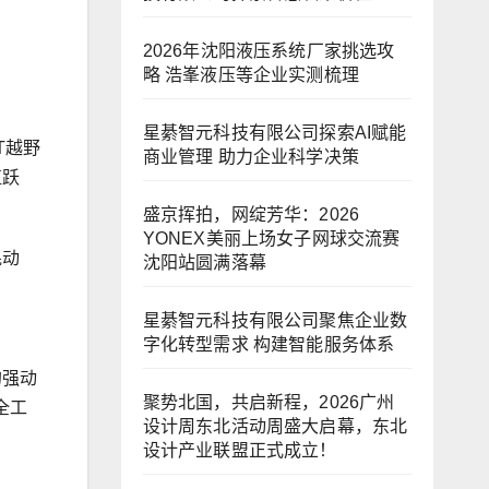
2026年沈阳液压系统厂家挑选攻
略 浩峯液压等企业实测梳理
星綦智元科技有限公司探索AI赋能
T越野
商业管理 助力企业科学决策
值跃
盛京挥拍，网绽芳华：2026
YONEX美丽上场女子网球交流赛
混动
沈阳站圆满落幕
星綦智元科技有限公司聚焦企业数
字化转型需求 构建智能服务体系
的强动
聚势北国，共启新程，2026广州
全工
设计周东北活动周盛大启幕，东北
设计产业联盟正式成立！