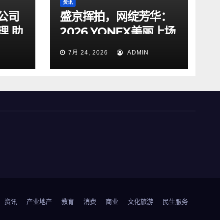
资讯
公司
盛京挥拍，网绽芳华：
理 助
2026 YONEX美丽上场
女子网球交流赛沈阳站
7月 24, 2026
ADMIN
圆满落幕
资讯
产业地产
教育
消费
商业
文化旅游
民生服务