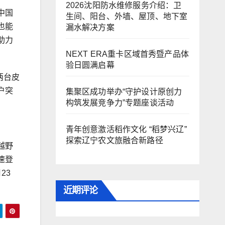
2026沈阳防水维修服务介绍：卫
中国
生间、阳台、外墙、屋顶、地下室
也能
漏水解决方案
助力
NEXT ERA重卡区域首秀暨产品体
验日圆满启幕
两台皮
户突
集聚区成功举办“守护设计原创力
构筑发展竞争力”专题座谈活动
青年创意激活稻作文化 “稻梦兴辽”
探索辽宁农文旅融合新路径
越野
速登
23
近期评论