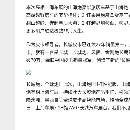
本次亮相上海车展的山海炮豪华旅居车基于山海炮 N
高端越野房车的奢华标杆；2.4T乘用炮魔盒版基
翻山越岭、奔赴星辰大海；2.4T越野炮够劲、够
更多用户触达极致非凡人生。
作为皮卡领导者，长城皮卡已连续27年销量第一，
卡，就有一台是长城！长城炮、风骏、金刚炮长期
破70万，蝉联中国皮卡销量冠军，创造了新的“长城
长城炮，全球炮！此次，山海炮Hi4-T性能版、山海炮
炮亮相上海车展，持续壮大长城炮产品矩阵，引领皮卡
陆澳洲、墨西哥等全球皮卡高势能市场，推动全球
日，上海车展7.1H馆7A07长城汽车展台，我们不