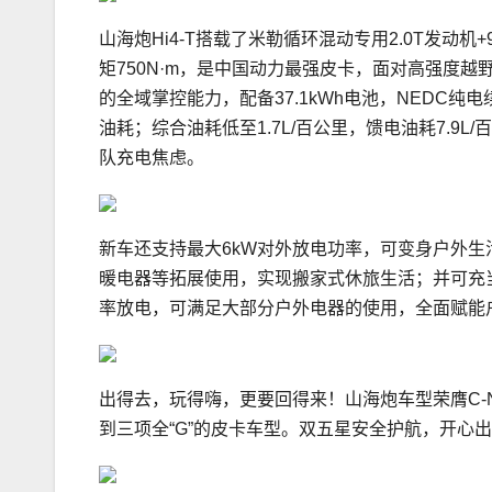
山海炮Hi4-T搭载了米勒循环混动专用2.0T发动机
矩750N·m，是中国动力最强皮卡，面对高强度越
的全域掌控能力，配备37.1kWh电池，NEDC纯
油耗；综合油耗低至1.7L/百公里，馈电油耗7.9L
队充电焦虑。
新车还支持最大6kW对外放电功率，可变身户外
暖电器等拓展使用，实现搬家式休旅生活；并可充当应
率放电，可满足大部分户外电器的使用，全面赋能
出得去，玩得嗨，更要回得来！山海炮车型荣膺C-NC
到三项全“G”的皮卡车型。双五星安全护航，开心