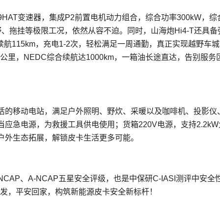
+9HAT变速器，集成P2前置电机动力组合，综合功率300kW，综
野、拖挂等极限工况，依然从容不迫。同时，山海炮Hi4-T还具备
电续航115km，充电1-2次，轻松满足一周通勤，真正实现越野车城
/百公里，NEDC综合续航达1000km，一箱油长途直达，告别服务
生活的移动电站，满足户外照明、野炊、采暖以及咖啡机、投影仪
急电源，为救援工具供电使用；货箱220V电源，支持2.2kW
户外生态拓展，解锁皮卡生活更多可能。
AP、A-NCAP五星安全评级，也是中保研C-IASI测评中安全
出发，平安回家，构筑新能源皮卡安全新标杆！