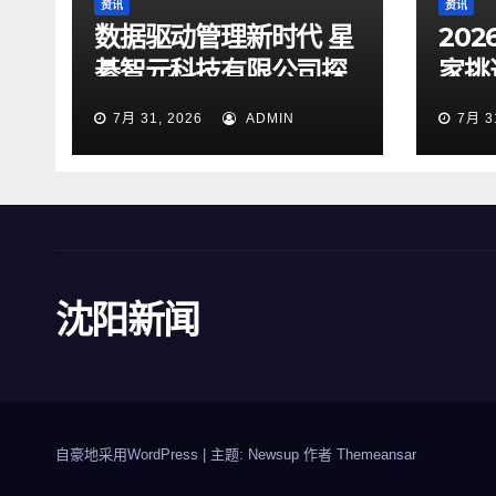
资讯
资讯
数据驱动管理新时代 星
20
綦智元科技有限公司探
家挑
索智慧决策价值
企业
7月 31, 2026
ADMIN
7月 3
沈阳新闻
自豪地采用WordPress
|
主题: Newsup 作者
Themeansar