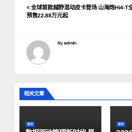
文
全球首款越野混动皮卡登场 山海炮Hi4-T
预售22.88万元起
章
导
航
By
admin
相关文章
资讯
资讯