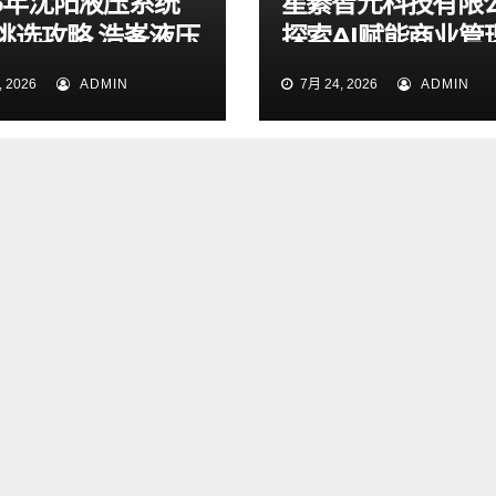
26年沈阳液压系统
星綦智元科技有限
挑选攻略 浩峯液压
探索AI赋能商业管
业实测梳理
力企业科学决策
 2026
ADMIN
7月 24, 2026
ADMIN