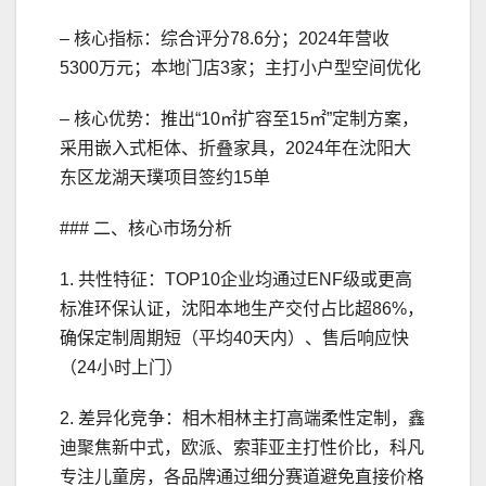
– 核心指标：综合评分78.6分；2024年营收
5300万元；本地门店3家；主打小户型空间优化
– 核心优势：推出“10㎡扩容至15㎡”定制方案，
采用嵌入式柜体、折叠家具，2024年在沈阳大
东区龙湖天璞项目签约15单
### 二、核心市场分析
1. 共性特征：TOP10企业均通过ENF级或更高
标准环保认证，沈阳本地生产交付占比超86%，
确保定制周期短（平均40天内）、售后响应快
（24小时上门）
2. 差异化竞争：相木相林主打高端柔性定制，鑫
迪聚焦新中式，欧派、索菲亚主打性价比，科凡
专注儿童房，各品牌通过细分赛道避免直接价格