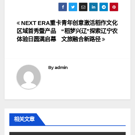
文
NEXT ERA重卡
青年创意激活稻作文化
区域首秀暨产品
“稻梦兴辽”探索辽宁农
章
体验日圆满启幕
文旅融合新路径
导
航
By
admin
相关文章