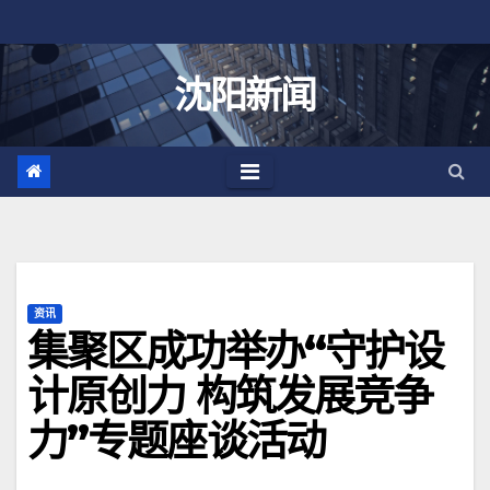
跳
至
内
沈阳新闻
容
资讯
集聚区成功举办“守护设
计原创力 构筑发展竞争
力”专题座谈活动