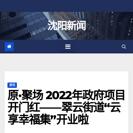
跳
至
内
沈阳新闻
容
资讯
原·聚场 2022年政府项目
开门红——翠云街道“云
享幸福集”开业啦