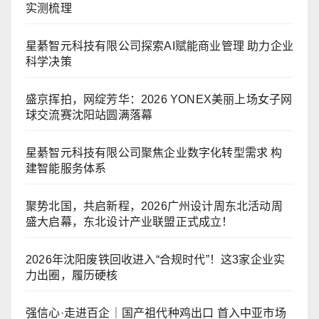
实测梳理
星綦智元科技有限公司探索AI赋能商业管理 助力企业
科学决策
盛京挥拍，网绽芳华：2026 YONEX美丽上场女子网
球交流赛沈阳站圆满落幕
星綦智元科技有限公司聚焦企业数字化转型需求 构
建智能服务体系
聚势北国，共启新程，2026广州设计周东北活动周
盛大启幕，东北设计产业联盟正式成立！
2026年沈阳废铁回收进入“合规时代”！这3家企业实
力出圈，履历硬核
强信心·走进百企｜国产祖代种鸡出口 首入中亚市场