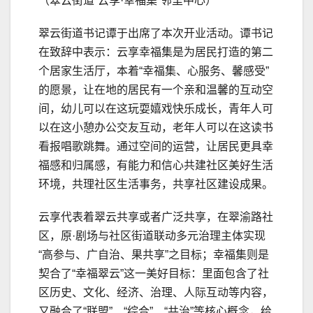
（翠云街道“云享·幸福集”邻里中心）
翠云街道书记谭于出席了本次开业活动。谭书记
在致辞中表示：云享幸福集是为居民打造的第二
个居家生活厅，本着“幸福集、心服务、馨感受”
的愿景，让在地的居民有一个亲和温馨的互动空
间，幼儿可以在这玩耍嬉戏快乐成长，青年人可
以在这小憩办公交友互动，老年人可以在这读书
看报唱歌跳舞。通过空间的运营，让居民更具幸
福感和归属感，有能力和信心共建社区美好生活
环境，共理社区生活事务，共享社区建设成果。
云享代表着翠云共享或者广泛共享，在翠渝路社
区，原·剧场与社区街道联动多元治理主体实现
“高参与、广自治、果共享”之目标；幸福集则是
契合了“幸福翠云”这一美好目标：里面包含了社
区历史、文化、经济、治理、人际互动等内容，
又融合了“联盟”、“综合”、“共治”等核心概念，给