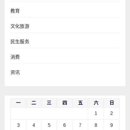
教育
文化旅游
民生服务
消费
资讯
一
二
三
四
五
六
日
1
2
3
4
5
6
7
8
9