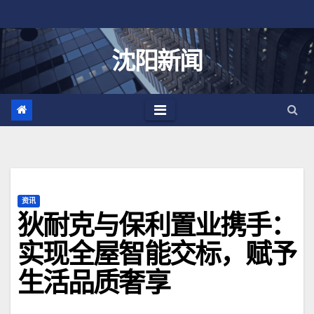
跳
至
内
沈阳新闻
容
资讯
狄耐克与保利置业携手：
实现全屋智能交标，赋予
生活品质奢享