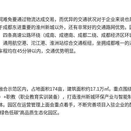
润难免要通过物流达成交易，而优异的交通状况对于企业来说也
于成都东进重要的淮州新城以外，还有非常好的交通路网优势。
，四条高速公路环绕（成南、成德南、成都二绕、成都经济区环
、通用航空港、沱江港、淮洲站综合交通枢纽，坐拥成都唯一的
车程均在45分钟以内，交通优势明显。
合示范区内，占地面积174亩，建筑面积约17.1万㎡。重点围
备）+职教（职业教育实训装备），打造淮州新城环保产业与智能
体。园区在运营管理上面会重点着手，不断完善项目入驻企业的
绿色低碳”高品质生态化园区。