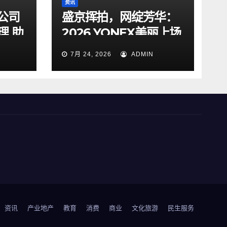
资讯
公司
盛京挥拍，网绽芳华：
理 助
2026 YONEX美丽上场
女子网球交流赛沈阳站
7月 24, 2026
ADMIN
圆满落幕
资讯
产业地产
教育
消费
商业
文化旅游
民生服务