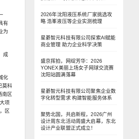
2026年沈阳液压系统厂家挑选攻
一
略 浩峯液压等企业实测梳理
具有
业为
星綦智元科技有限公司探索AI赋能
商业管理 助力企业科学决策
，成
盛京挥拍，网绽芳华：2026
YONEX美丽上场女子网球交流赛
沈阳站圆满落幕
城化
巴莫科
星綦智元科技有限公司聚焦企业数
西南区
字化转型需求 构建智能服务体系
大项
，区
聚势北国，共启新程，2026广州
设计周东北活动周盛大启幕，东北
设计产业联盟正式成立！