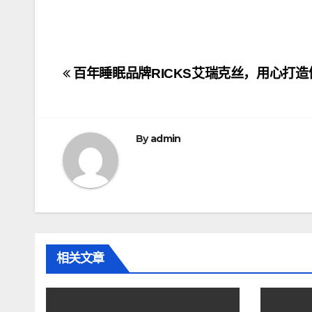
文
百年睡眠品牌RICKS艾瑞克丝，用心打
章
导
By
admin
航
相关文章