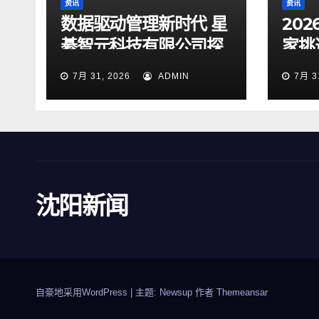
资讯
资讯
数据驱动管理新时代 星
20
綦智元科技有限公司探
家挑
索智慧决策价值
企业
7月 31, 2026
ADMIN
7月 3
沈阳新闻
自豪地采用WordPress
|
主题: Newsup 作者
Themeansar