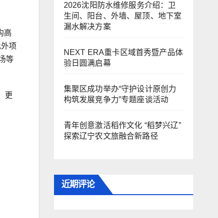
2026沈阳防水维修服务介绍：卫
生间、阳台、外墙、屋顶、地下室
漏水解决方案
构高
此外项
NEXT ERA重卡区域首秀暨产品体
场等
验日圆满启幕
集聚区成功举办“守护设计原创力
，更
构筑发展竞争力”专题座谈活动
青年创意激活稻作文化 “稻梦兴辽”
探索辽宁农文旅融合新路径
近期评论