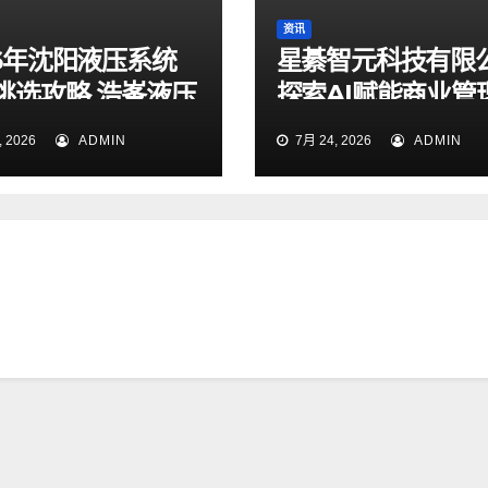
资讯
26年沈阳液压系统
星綦智元科技有限
挑选攻略 浩峯液压
探索AI赋能商业管
业实测梳理
力企业科学决策
 2026
ADMIN
7月 24, 2026
ADMIN