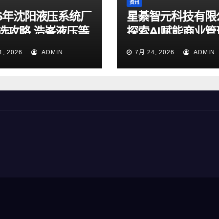
资讯
26年沈阳液压系统厂
星綦智元科技有限
选攻略 浩峯液压等
探索AI赋能商业管
实测梳理
力企业科学决策
1, 2026
ADMIN
7月 24, 2026
ADMIN