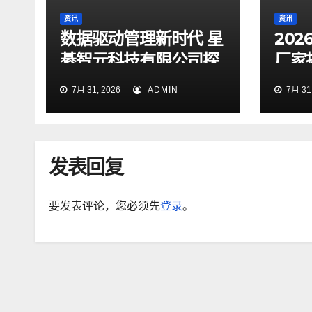
资讯
资讯
数据驱动管理新时代 星
20
綦智元科技有限公司探
厂家
索智慧决策价值
等企
7月 31, 2026
ADMIN
7月 31,
发表回复
要发表评论，您必须先
登录
。