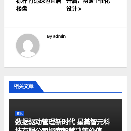
标杆 打造绿色宜居
开启，畅谈个性化
导
楼盘
设计
航
By
admin
相关文章
资讯
数据驱动管理新时代 星綦智元科