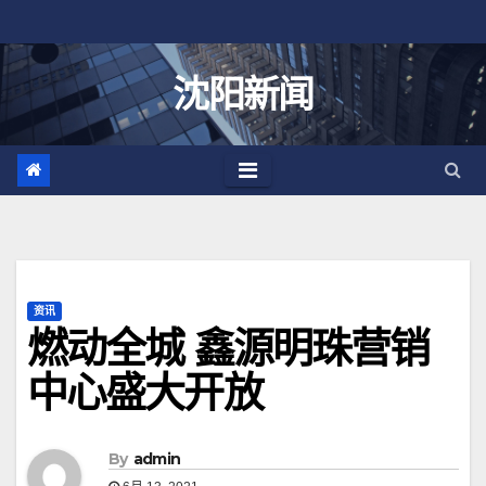
跳
至
内
沈阳新闻
容
资讯
燃动全城 鑫源明珠营销
中心盛大开放
By
admin