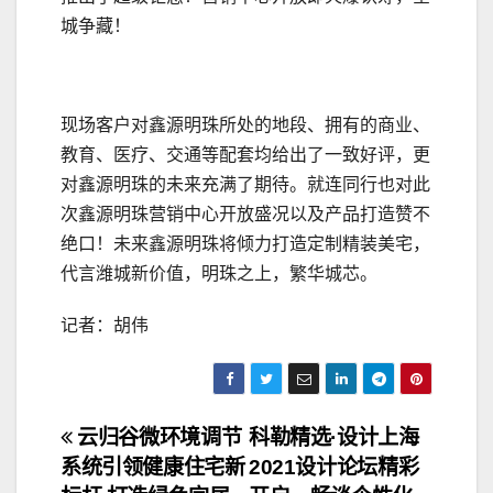
城争藏！
现场客户对鑫源明珠所处的地段、拥有的商业、
教育、医疗、交通等配套均给出了一致好评，更
对鑫源明珠的未来充满了期待。就连同行也对此
次鑫源明珠营销中心开放盛况以及产品打造赞不
绝口！未来鑫源明珠将倾力打造定制精装美宅，
代言潍城新价值，明珠之上，繁华城芯。
记者：胡伟
文
云归谷微环境调节
科勒精选·设计上海
系统引领健康住宅新
2021设计论坛精彩
章