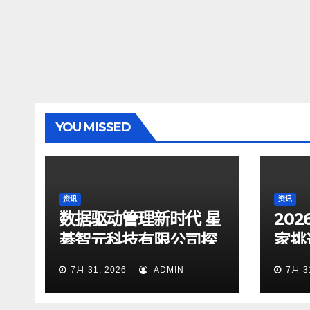
YOU MISSED
资讯
资讯
数据驱动管理新时代 星
20
綦智元科技有限公司探
家挑
索智慧决策价值
企业
7月 31, 2026
ADMIN
7月 3