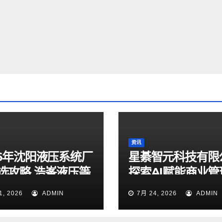
资讯
26年沈阳液压系统厂
星綦智元科技有限
选攻略 浩峯液压等
探索AI赋能商业管
实测梳理
力企业科学决策
1, 2026
ADMIN
7月 24, 2026
ADMIN