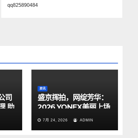
qq825890484
资讯
公司
盛京挥拍，网绽芳华：
理 助
2026 YONEX美丽上场
女子网球交流赛沈阳站
7月 24, 2026
ADMIN
圆满落幕