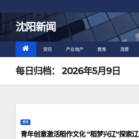
跳
至
内
沈阳新闻
容
资讯
产业地产
教育
消费
每日归档：
2026年5月9日
资讯
青年创意激活稻作文化 “稻梦兴辽”探索