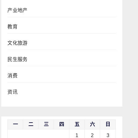
产业地产
教育
文化旅游
民生服务
消费
资讯
一
二
三
四
五
六
日
1
2
3