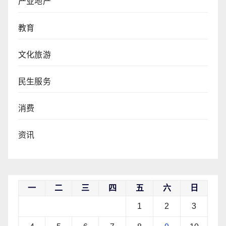
产业地产
教育
文化旅游
民生服务
消费
资讯
一
二
三
四
五
六
日
1
2
3