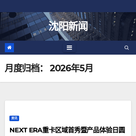
跳
至
内
沈阳新闻
容
月度归档：
2026年5月
资讯
NEXT ERA重卡区域首秀暨产品体验日圆